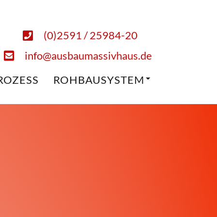
(0)2591 / 25984-20
info@ausbaumassivhaus.de
ROZESS
ROHBAUSYSTEM