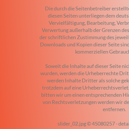
Die durch die Seitenbetreiber erstell
diesen Seiten unterliegen dem deut
Vervielfältigung, Bearbeitung, Verbr
Verwertung außerhalb der Grenzen des
der schriftlichen Zustimmung des jeweili
Downloads und Kopien dieser Seite sind 
kommerziellen Gebrauch
Soweit die Inhalte auf dieser Seite ni
wurden, werden die Urheberrechte Drit
werden Inhalte Dritter als solche gek
trotzdem auf eine Urheberrechtsverle
bitten wir um einen entsprechenden H
von Rechtsverletzungen werden wir de
entfernen.
slider_02.jpg © 45080257 - detai