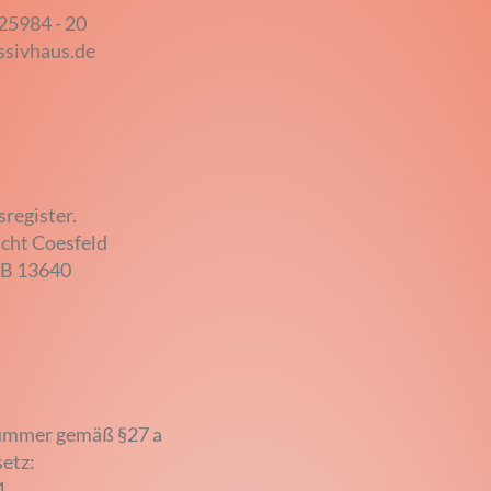
 25984 - 20
ssivhaus.de
register.
icht Coesfeld
RB 13640
nummer gemäß §27 a
etz:
1