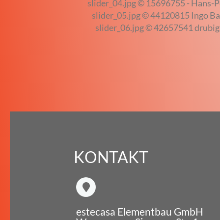
slider_04.jpg © 15696755 - Hans-Pe
slider_05.jpg © 44120815 Ingo Ba
slider_06.jpg © 42657541 drubig
KONTAKT
estecasa Elementbau GmbH