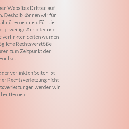
nen Websites Dritter, auf
en. Deshalb können wir für
währ übernehmen. Für die
der jeweilige Anbieter oder
ie verlinkten Seiten wurden
ögliche Rechtsverstöße
aren zum Zeitpunkt der
kennbar.
der verlinkten Seiten ist
ner Rechtsverletzung nicht
tsverletzungen werden wir
d entfernen.