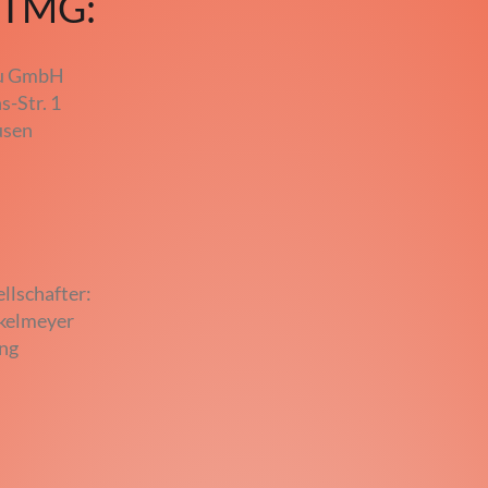
 TMG:
au GmbH
-Str. 1
usen
llschafter:
nkelmeyer
ang