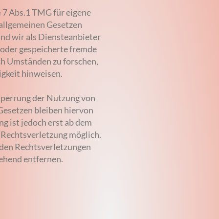
§ 7 Abs.1 TMG für eigene
n allgemeinen Gesetzen
ind wir als Diensteanbieter
e oder gespeicherte fremde
h Umständen zu forschen,
igkeit hinweisen.
Sperrung der Nutzung von
Gesetzen bleiben hiervon
ng ist jedoch erst ab dem
 Rechtsverletzung möglich.
den Rechtsverletzungen
ehend entfernen.