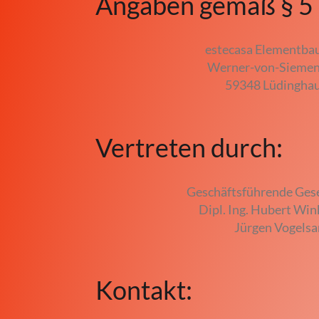
Angaben gemäß § 5
estecasa Elementb
Werner-von-Siemens
59348 Lüdingha
Vertreten durch:
Geschäftsführende Gese
Dipl. Ing. Hubert Wi
Jürgen Vogels
Kontakt: