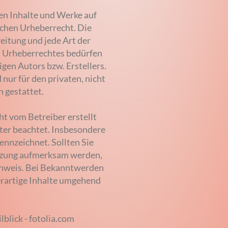
ten Inhalte und Werke auf
schen Urheberrecht. Die
eitung und jede Art der
 Urheberrechtes bedürfen
gen Autors bzw. Erstellers.
nur für den privaten, nicht
 gestattet.
cht vom Betreiber erstellt
ter beachtet. Insbesondere
ennzeichnet. Sollten Sie
tzung aufmerksam werden,
inweis. Bei Bekanntwerden
rartige Inhalte umgehend
lblick - fotolia.com